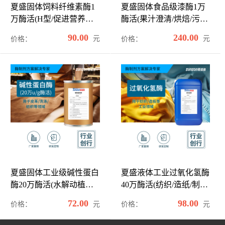
夏盛固体饲料纤维素酶1
夏盛固体食品级漆酶1万
万酶活(H型/促进营养物
酶活(果汁澄清/烘焙/污水
质释放)SDG-2425
处理可用)FDG-2264
90.00
240.00
元
元
价格：
价格：
夏盛固体工业级碱性蛋白
夏盛液体工业过氧化氢酶
酶20万酶活(水解动植物
40万酶活(纺织/造纸/制备
蛋白)GDG-2002
眼镜清洗剂可用)GDY-
72.00
98.00
元
元
价格：
价格：
2001