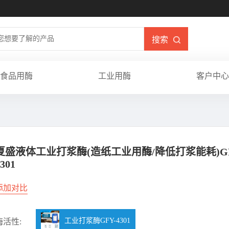
搜索
食品用酶
工业用酶
客户中心
夏盛液体工业打浆酶(造纸工业用酶/降低打浆能耗)GF
301
添加对比
工业打浆酶GFY-4301
酶活性: