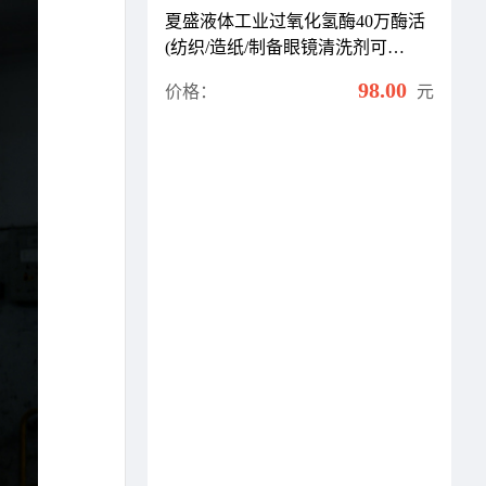
夏盛液体工业过氧化氢酶40万酶活
(纺织/造纸/制备眼镜清洗剂可
用)GDY-2001
98.00
价格：
元