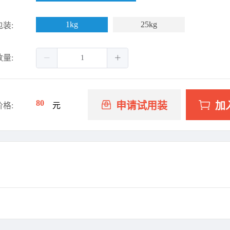
1kg
25kg
包装:
数量:
80
申请试用装
加
价格:
元