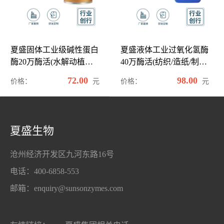
夏盛固体工业级碱性蛋白
夏盛液体工业过氧化氢酶
酶20万酶活(水解动植物
40万酶活(纺织/造纸/制备
蛋白)GDG-2002
眼镜清洗剂可用)GDY-
72.00
98.00
元
元
价格：
价格：
2001
夏盛生物
沧州经济开发区九河东路16号
电话：400-6858-553
邮箱：enquiry@sunsonzymes.com