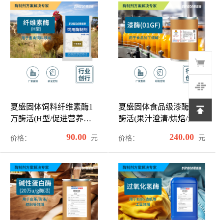
夏盛固体饲料纤维素酶1
夏盛固体食品级漆酶1万
万酶活(H型/促进营养物
酶活(果汁澄清/烘焙/污水
质释放)SDG-2425
处理可用)FDG-2264
90.00
240.00
元
元
价格：
价格：