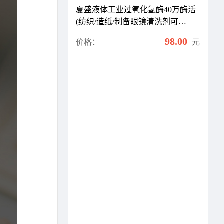
夏盛液体工业过氧化氢酶40万酶活
(纺织/造纸/制备眼镜清洗剂可
用)GDY-2001
98.00
价格：
元