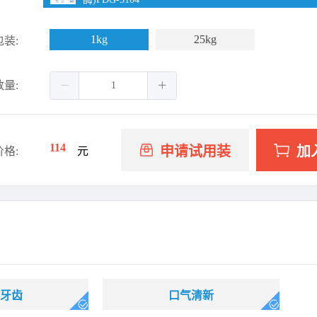
1kg
25kg
包装:
数量:
114
申请试用装
加
价格:
元
牙齿
口气清新