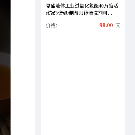
夏盛液体工业过氧化氢酶40万酶活
(纺织/造纸/制备眼镜清洗剂可
用)GDY-2001
98.00
价格：
元