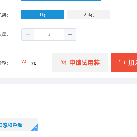
1kg
25kg
包装:
数量:
72
申请试用装
加
价格:
元
口感和色泽