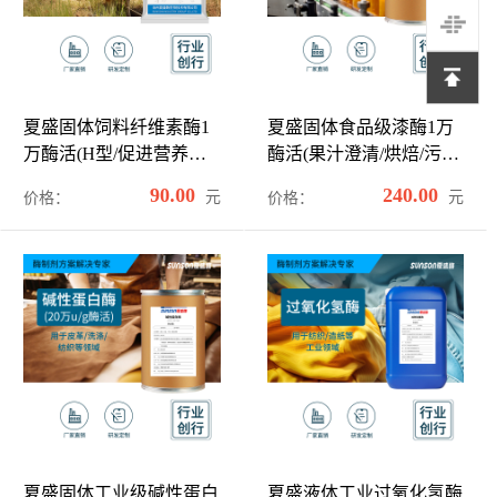
夏盛固体饲料纤维素酶1
夏盛固体食品级漆酶1万
万酶活(H型/促进营养物
酶活(果汁澄清/烘焙/污水
质释放)SDG-2425
处理可用)FDG-2264
90.00
240.00
元
元
价格：
价格：
夏盛固体工业级碱性蛋白
夏盛液体工业过氧化氢酶