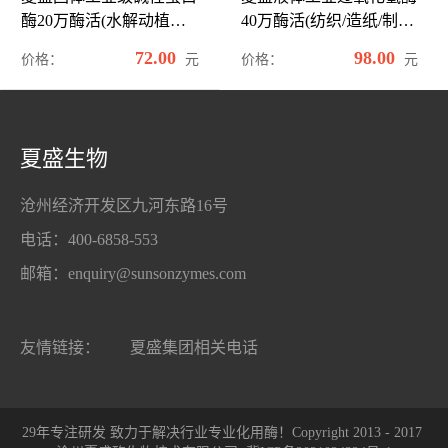
酶20万酶活(水解动植物
40万酶活(纺织/造纸/制备
蛋白)GDG-2002
眼镜清洗剂可用)GDY-
72.00
98.00
元
元
价格：
价格：
2001
夏盛生物
沧州经济开发区九河东路16号
电话：400-6858-553
邮箱：enquiry@sunsonzymes.com
友情链接：
夏盛集团相关电话
29年专注研发 致力于解决行业专业化用酶！Copyright 2013 - 2017