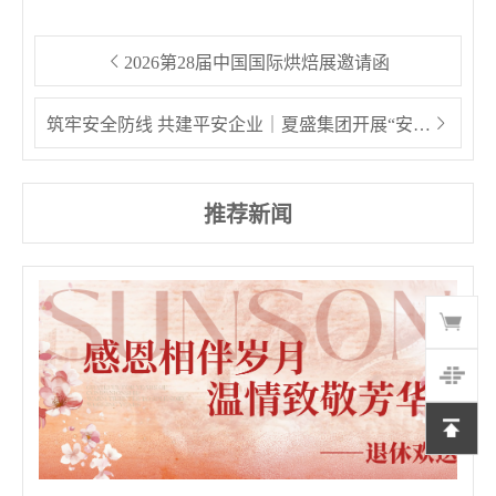
2026第28届中国国际烘焙展邀请函
筑牢安全防线 共建平安企业｜夏盛集团开展“安全生产月”消防安全专题培训
推荐新闻